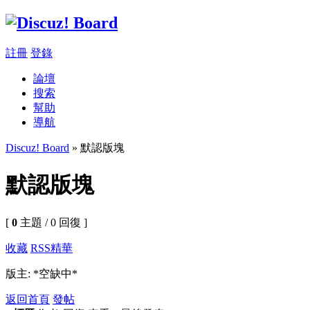
註冊
登錄
論壇
搜索
幫助
導航
Discuz! Board
» 默認版塊
默認版塊
[
0
主題 / 0 回復 ]
收藏
RSS
精華
版主: *空缺中*
返回首頁
發帖