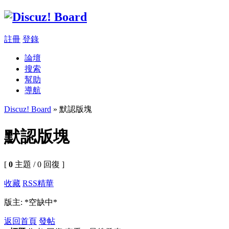
註冊
登錄
論壇
搜索
幫助
導航
Discuz! Board
» 默認版塊
默認版塊
[
0
主題 / 0 回復 ]
收藏
RSS
精華
版主: *空缺中*
返回首頁
發帖